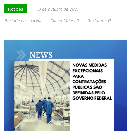
Notícias
18 de outubro de 2021
Postado por :
Licijur
Comentários:
0
Gostaram:
0