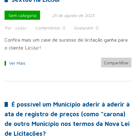
Sem categoria
25 de agosto de 2023
Por :
Licijur
Comentários:
0
Gostaram:
0
Confira mais um case de sucesso de licitação ganha para
o cliente LiciJur!
Compartilhar
Ver Mais
É possível um Município aderir à aderir à
ata de registro de preços (como “carona)
de outro Município nos termos da Nova Lei
de Licitações?