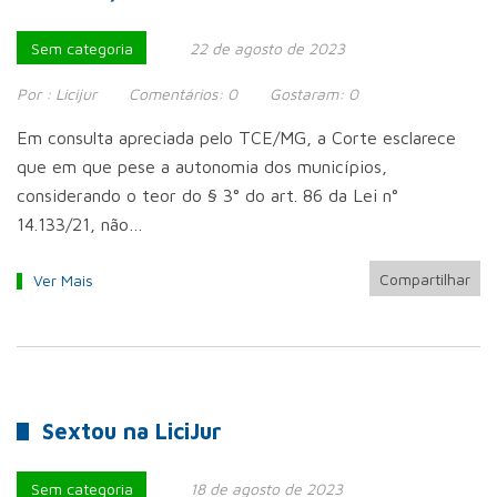
Sem categoria
22 de agosto de 2023
Por :
Licijur
Comentários:
0
Gostaram:
0
Em consulta apreciada pelo TCE/MG, a Corte esclarece
que em que pese a autonomia dos municípios,
considerando o teor do § 3° do art. 86 da Lei n°
14.133/21, não…
Compartilhar
Ver Mais
Sextou na LiciJur
Sem categoria
18 de agosto de 2023