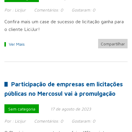
Por :
Licijur
Comentários:
0
Gostaram:
0
Confira mais um case de sucesso de licitação ganha para
o cliente LiciJur!
Compartilhar
Ver Mais
Participação de empresas em licitações
públicas no Mercosul vai à promulgação
Sem categoria
17 de agosto de 2023
Por :
Licijur
Comentários:
0
Gostaram:
0