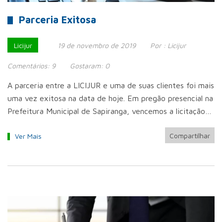
Parceria Exitosa
Licijur
19 de novembro de 2019
Por :
Licijur
Comentários:
9
Gostaram:
0
A parceria entre a LICIJUR e uma de suas clientes foi mais
uma vez exitosa na data de hoje. Em pregão presencial na
Prefeitura Municipal de Sapiranga, vencemos a licitação…
Compartilhar
Ver Mais