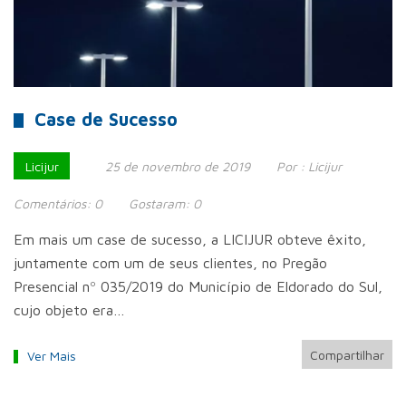
Case de Sucesso
Licijur
25 de novembro de 2019
Por :
Licijur
Comentários:
0
Gostaram:
0
Em mais um case de sucesso, a LICIJUR obteve êxito,
juntamente com um de seus clientes, no Pregão
Presencial nº 035/2019 do Município de Eldorado do Sul,
cujo objeto era…
Compartilhar
Ver Mais