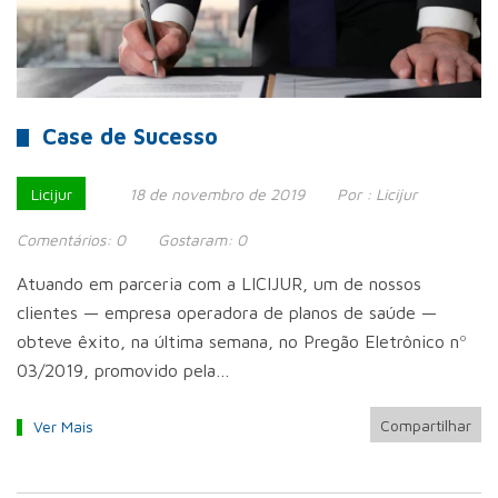
Case de Sucesso
Licijur
18 de novembro de 2019
Por :
Licijur
Comentários:
0
Gostaram:
0
Atuando em parceria com a LICIJUR, um de nossos
clientes — empresa operadora de planos de saúde —
obteve êxito, na última semana, no Pregão Eletrônico nº
03/2019, promovido pela…
Compartilhar
Ver Mais