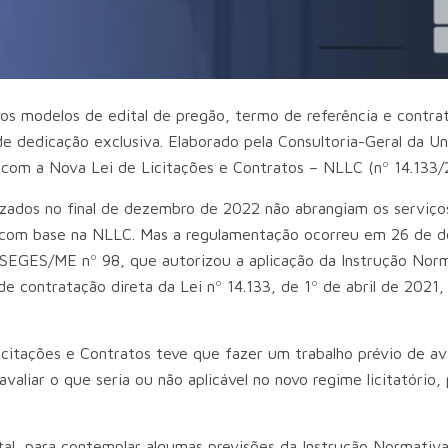
vos modelos de edital de pregão, termo de referência e contra
e dedicação exclusiva. Elaborado pela Consultoria-Geral da Un
 com a Nova Lei de Licitações e Contratos – NLLC (nº 14.133/
lizados no final de dezembro de 2022 não abrangiam os servi
 com base na NLLC. Mas a regulamentação ocorreu em 26 de 
 SEGES/ME nº 98, que autorizou a aplicação da Instrução Nor
 contratação direta da Lei nº 14.133, de 1º de abril de 2021, 
citações e Contratos teve que fazer um trabalho prévio de av
liar o que seria ou não aplicável no novo regime licitatório, 
tal, para contemplar algumas previsões da Instrução Normativa