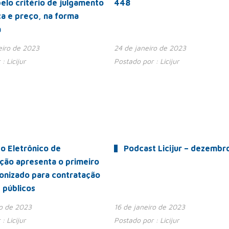
pelo critério de julgamento
448
ca e preço, na forma
a
eiro de 2023
24 de janeiro de 2023
 :
Licijur
Postado por :
Licijur
o Eletrônico de
Podcast Licijur – dezembr
ção apresenta o primeiro
onizado para contratação
 públicos
ro de 2023
16 de janeiro de 2023
 :
Licijur
Postado por :
Licijur