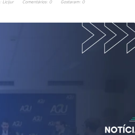
:
Licijur
Comentários:
0
Gostaram:
0