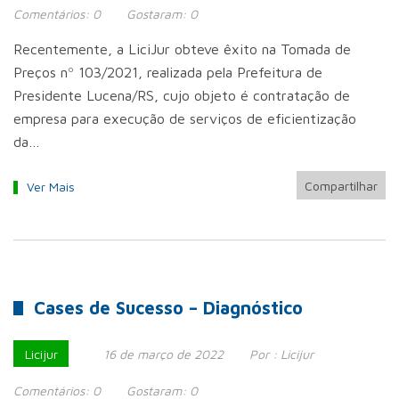
Comentários:
0
Gostaram:
0
Recentemente, a LiciJur obteve êxito na Tomada de
Preços nº 103/2021, realizada pela Prefeitura de
Presidente Lucena/RS, cujo objeto é contratação de
empresa para execução de serviços de eficientização
da…
Compartilhar
Ver Mais
Cases de Sucesso – Diagnóstico
Licijur
16 de março de 2022
Por :
Licijur
Comentários:
0
Gostaram:
0