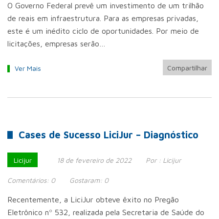
O Governo Federal prevê um investimento de um trilhão
de reais em infraestrutura. Para as empresas privadas,
este é um inédito ciclo de oportunidades. Por meio de
licitações, empresas serão…
Compartilhar
Ver Mais
Cases de Sucesso LiciJur – Diagnóstico
Licijur
18 de fevereiro de 2022
Por :
Licijur
Comentários:
0
Gostaram:
0
Recentemente, a LiciJur obteve êxito no Pregão
Eletrônico nº 532, realizada pela Secretaria de Saúde do