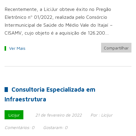
Recentemente, a LiciJur obteve êxito no Pregão
Eletrônico nº 01/2022, realizada pelo Consórcio
Intermunicipal de Saúde do Médio Vale do Itajaí –
CISAMV, cujo objeto é a aquisição de 126.200…
Compartilhar
Ver Mais
Consultoria Especializada em
Infraestrutura
Licijur
21 de fevereiro de 2022
Por :
Licijur
Comentários:
0
Gostaram:
0