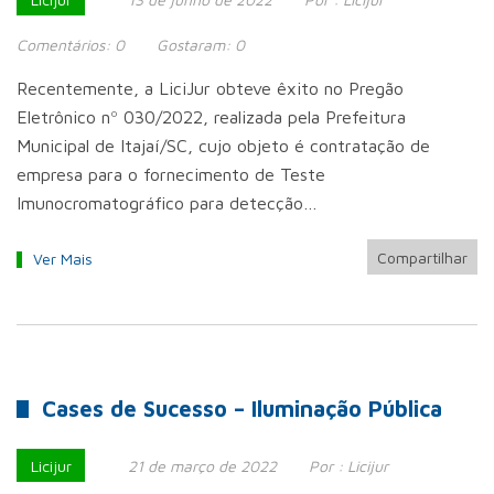
Comentários:
0
Gostaram:
0
Recentemente, a LiciJur obteve êxito no Pregão
Eletrônico nº 030/2022, realizada pela Prefeitura
Municipal de Itajaí/SC, cujo objeto é contratação de
empresa para o fornecimento de Teste
Imunocromatográfico para detecção…
Compartilhar
Ver Mais
Cases de Sucesso – Iluminação Pública
Licijur
21 de março de 2022
Por :
Licijur