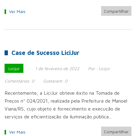
Compartilhar
Ver Mais
Case de Sucesso LiciJur
Licijur
1 de fevereiro de 2022
Por :
Licijur
Comentários:
0
Gostaram:
0
Recentemente, a LiciJur obteve êxito na Tomada de
Preços nº 024/2021, realizada pela Prefeitura de Manoel
Viana/RS, cujo objeto é fornecimento e execução de
serviços de eficientização da iluminação pública…
Compartilhar
Ver Mais