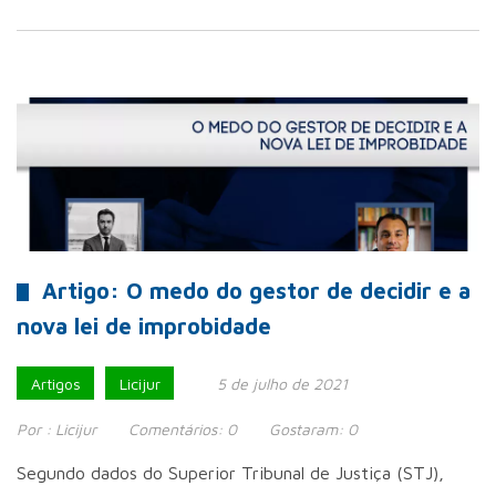
Artigo: O medo do gestor de decidir e a
nova lei de improbidade
Artigos
Licijur
5 de julho de 2021
Por :
Licijur
Comentários:
0
Gostaram:
0
Segundo dados do Superior Tribunal de Justiça (STJ),