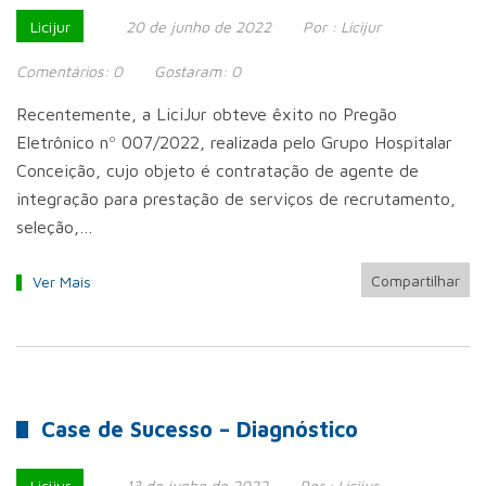
Licijur
20 de junho de 2022
Por :
Licijur
Comentários:
0
Gostaram:
0
Recentemente, a LiciJur obteve êxito no Pregão
Eletrônico nº 007/2022, realizada pelo Grupo Hospitalar
Conceição, cujo objeto é contratação de agente de
integração para prestação de serviços de recrutamento,
seleção,…
Compartilhar
Ver Mais
Case de Sucesso – Diagnóstico
Licijur
13 de junho de 2022
Por :
Licijur