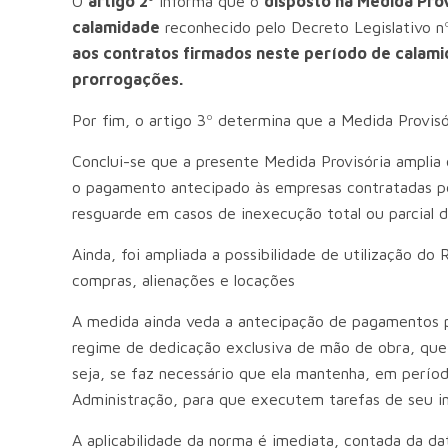
O
artigo 2º
informa que o
disposto na Medida Prov
calamidade
reconhecido pelo Decreto Legislativo n
aos contratos firmados neste período de calam
prorrogações.
Por fim, o artigo 3º determina que a Medida Provisó
Conclui-se que a presente Medida Provisória amplia o
o pagamento antecipado às empresas contratadas pel
resguarde em casos de inexecução total ou parcial 
Ainda, foi ampliada a possibilidade de utilização do
compras, alienações e locações
A medida ainda veda a antecipação de pagamentos p
regime de dedicação exclusiva de mão de obra, que
seja, se faz necessário que ela mantenha, em períod
Administração, para que executem tarefas de seu in
A aplicabilidade da norma é imediata, contada da da