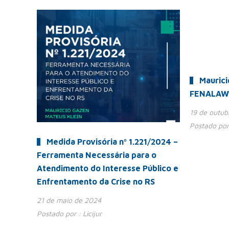
Maurici
FENALAW
19 de outub
Postado por
Medida Provisória nº 1.221/2024 –
Ferramenta Necessária para o
Atendimento do Interesse Público e
Enfrentamento da Crise no RS
21 de maio de 2024
Postado por :
Licijur