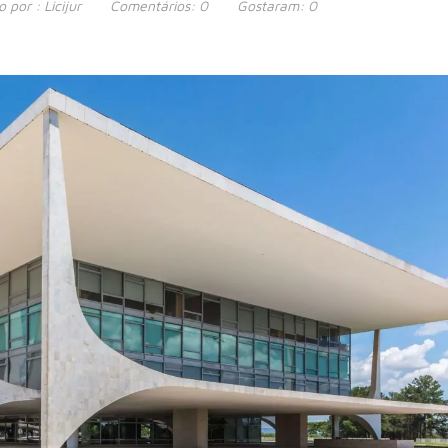
o por :
Licijur
Comentários:
0
Gostaram:
0