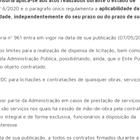
isória aplica-se aos atos realizados durante o estado de
º 6/2020 e o parágrafo único regulamenta a
aplicabilidade d
idade, independentemente do seu prazo ou do prazo de su
ria nº 961 entra em vigor na data de sua publicação (07/05/2
s limites para a realização de dispensa de licitação, bem como
a Administração Pública, possibilitando, ainda, que o Ente Pú
do objeto contratado.
 RDC para licitações e contratações de quaisquer obras, serviço
or parte da Administração em casos de prestação de serviço
 são serviços nos quais há cessão de mão-de-obra pela contra
o integral e de forma exclusiva, funcionários à disposição da
teresse.
ta de sua publicação, a todos os contratos firmados durante a