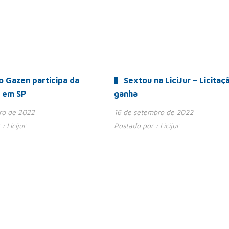
o Gazen participa da
Sextou na LiciJur – Licitaç
 em SP
ganha
ro de 2022
16 de setembro de 2022
 :
Licijur
Postado por :
Licijur