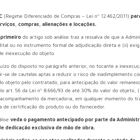
C
(Regime Diferenciado de Compras – Lei nº 12.462/2011)
par
erviços, compras, alienações e locações.
 primeiro
do artigo sob análise traz a ressalva de que a Admin
al ou no instrumento formal de adjudicação direta e (ii) exigi
de inexecução do objeto.
ízo do disposto no parágrafo anterior, no tocante a inexecu
r-se de cautelas aptas a reduzir o risco de inadimplemento co
o objeto pelo contratado, para antecipação do valor remanesce
o art. 56 da Lei nº 8.666/93 de até 30% do valor do objeto, (ii
) o acompanhamento da mercadoria, em qualquer momento do tr
a de certificação do produto ou do fornecedor.
álise
veda o pagamento antecipado por parte da Administr
de dedicação exclusiva de mão de obra.