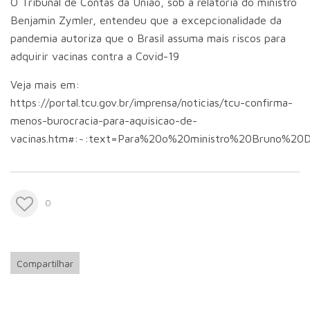
O Tribunal de Contas da União, sob a relatoria do ministro
Benjamin Zymler, entendeu que a excepcionalidade da
pandemia autoriza que o Brasil assuma mais riscos para
adquirir vacinas contra a Covid-19
Veja mais em:
https://portal.tcu.gov.br/imprensa/noticias/tcu-confirma-
menos-burocracia-para-aquisicao-de-
vacinas.htm#:~:text=Para%20o%20ministro%20Bruno%
0
Compartilhar