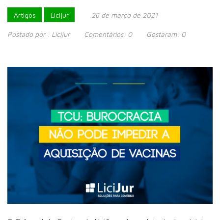
Artigos
Licijur
26 de março de 2021
Postado por :
Licijur
Comentários:
0
Gostaram:
0