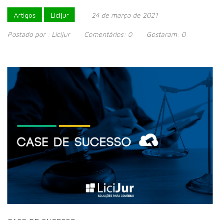
Artigos
Licijur
24 de março de 2021
Postado por :
Licijur
Comentários:
0
Gostaram:
0