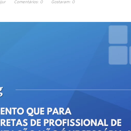
ijur
Comentários:
0
Gostaram:
0