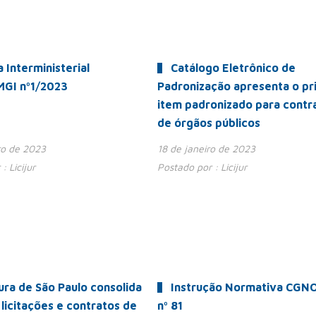
a Interministerial
Catálogo Eletrônico de
GI nº1/2023
Padronização apresenta o pr
item padronizado para contr
de órgãos públicos
ro de 2023
18 de janeiro de 2023
 :
Licijur
Postado por :
Licijur
ura de São Paulo consolida
Instrução Normativa CGN
 licitações e contratos de
nº 81