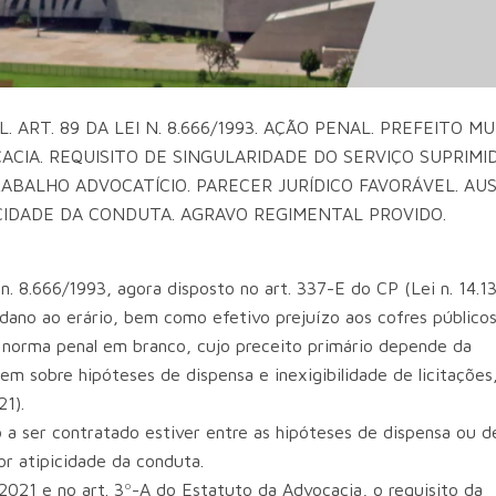
RT. 89 DA LEI N. 8.666/1993. AÇÃO PENAL. PREFEITO MU
CIA. REQUISITO DE SINGULARIDADE DO SERVIÇO SUPRIMI
TRABALHO ADVOCATÍCIO. PARECER JURÍDICO FAVORÁVEL. AU
PICIDADE DA CONDUTA. AGRAVO REGIMENTAL PROVIDO.
n. 8.666/1993, agora disposto no art. 337-E do CP (Lei n. 14.1
dano ao erário, bem como efetivo prejuízo aos cofres públicos
 é norma penal em branco, cujo preceito primário depende da
 sobre hipóteses de dispensa e inexigibilidade de licitações
21).
to a ser contratado estiver entre as hipóteses de dispensa ou d
por atipicidade da conduta.
3/2021 e no art. 3º-A do Estatuto da Advocacia, o requisito da