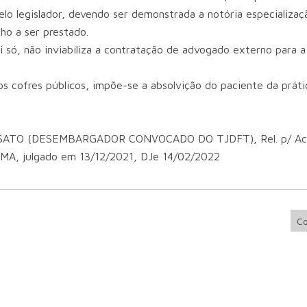
elo legislador, devendo ser demonstrada a notória especializaç
ho a ser prestado.
si só, não inviabiliza a contratação de advogado externo para 
os cofres públicos, impõe-se a absolvição do paciente da práti
 RISSATO (DESEMBARGADOR CONVOCADO DO TJDFT), Rel. p/ Ac
, julgado em 13/12/2021, DJe 14/02/2022
Co