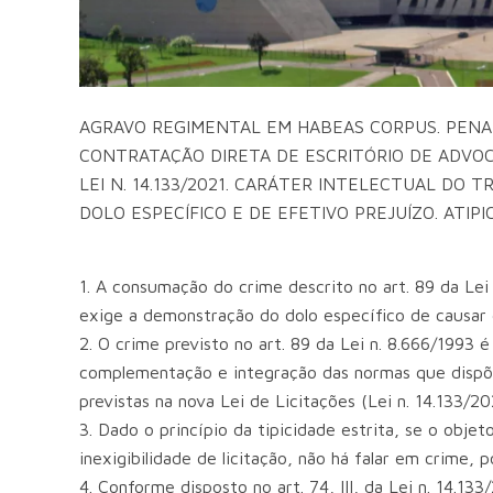
AGRAVO REGIMENTAL EM HABEAS CORPUS. PENAL. A
CONTRATAÇÃO DIRETA DE ESCRITÓRIO DE ADVOCA
LEI N. 14.133/2021. CARÁTER INTELECTUAL DO 
DOLO ESPECÍFICO E DE EFETIVO PREJUÍZO. ATI
1. A consumação do crime descrito no art. 89 da Lei 
exige a demonstração do dolo específico de causar 
2. O crime previsto no art. 89 da Lei n. 8.666/1993
complementação e integração das normas que dispõem
previstas na nova Lei de Licitações (Lei n. 14.133/20
3. Dado o princípio da tipicidade estrita, se o obje
inexigibilidade de licitação, não há falar em crime, 
4. Conforme disposto no art. 74, III, da Lei n. 14.13