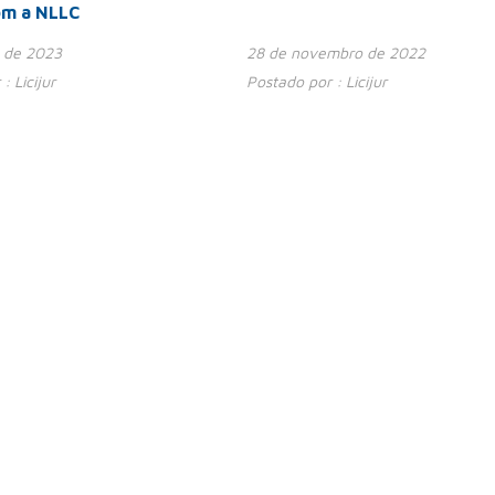
om a NLLC
o de 2023
28 de novembro de 2022
 :
Licijur
Postado por :
Licijur